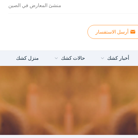
منشئ المعارض في الصين
أرسل الاستفسار
أخبار كشك
حالات كشك
منزل كشك