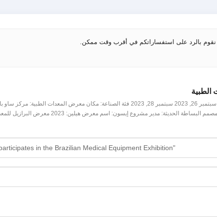
وف نقوم بالرد على استفساراتكم في أقرب وقت ممكن.
منطقة المعارض: 36م ² موقع المعرض: ساو باولو, وقت المعرض البرازيل: سبتمبر 26, 2023 سبتمبر 28, 2023 فئة الصناعة: مكان معرض المعدات الطبية: مركز س
للمؤتمرات والمعارض, نمط جناح المعرض البرازيلي: بالمعنى التكنولوجي, مصمم البساطة الحديثة: مدير مشروع إيسون: اسم معرض هيلين: 2023 