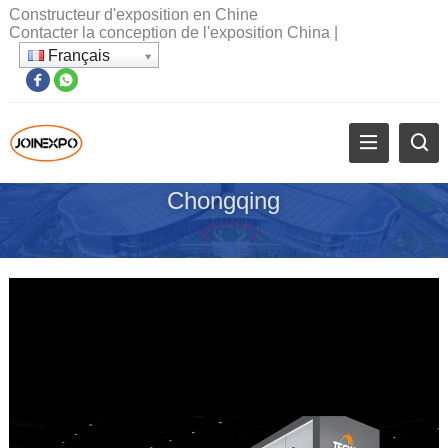
Constructeur d'exposition en Chine
Contacter la conception de l'exposition China
|
Français
Chongqing