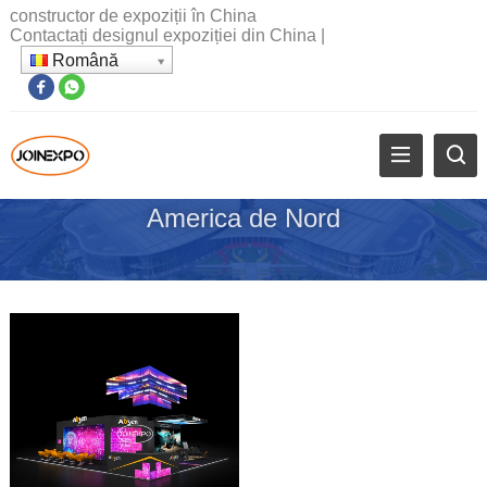
constructor de expoziții în China
Contactați designul expoziției din China
|
Română
America de Nord