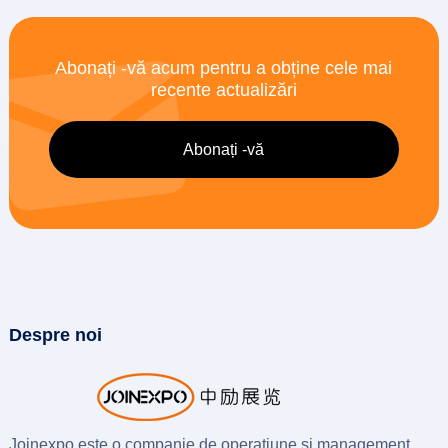
Abonați -vă acum pentru a obține cele mai
recente actualizări
Despre noi
Joinexpo este o companie de operațiune și management