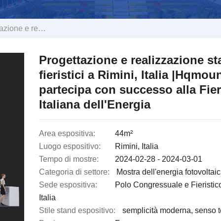
ini, Italia |Hqmount partecipa con successo alla Fiera Italiana dell'Energia
Progettazione e realizzazione s
fieristici a Rimini, Italia |Hqmou
partecipa con successo alla Fie
Italiana dell'Energia
Area espositiva:
44m²
Luogo espositivo:
Rimini, Italia
Tempo di mostre:
2024-02-28 - 2024-03-01
Categoria di settore:
Mostra dell'energia fotovoltai
Sede espositiva:
Polo Congressuale e Fieristico
Italia
Stile stand espositivo:
semplicità moderna, senso 