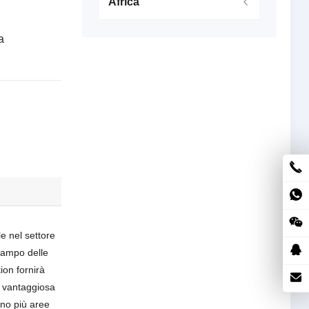
Africa
a
le nel settore
 campo delle
ion fornirà
e vantaggiosa
ono più aree