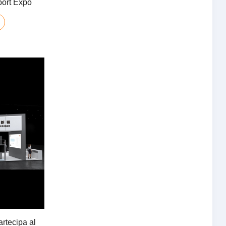
port Expo
rtecipa al