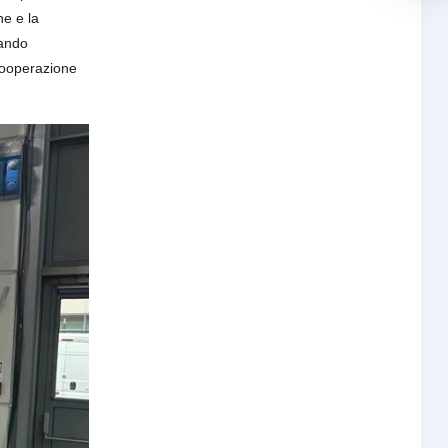
ne e la
zando
 cooperazione