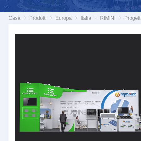
Casa
Prodotti
Europa
Italia
RIMINI
Progettazione e realizzazione stand fieristici a Rim