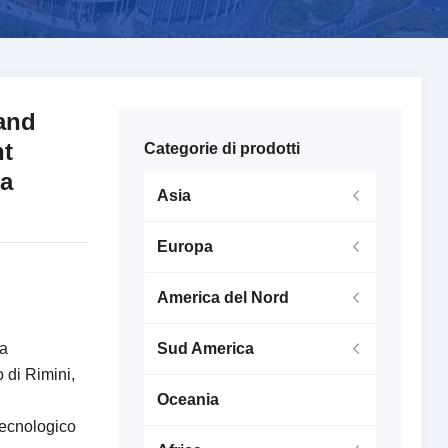
tand
nt
Categorie di prodotti
ra
Asia
Europa
America del Nord
ca
Sud America
 di Rimini,
Oceania
tecnologico