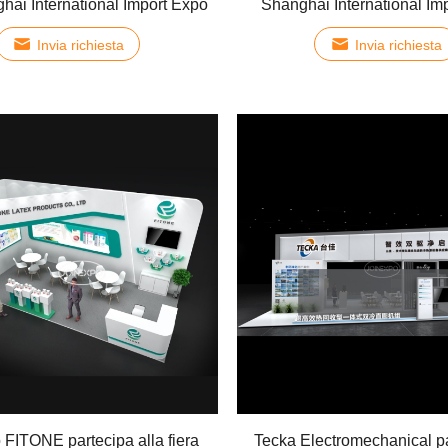
hai International Import Expo
Shanghai International Im
Invia richiesta
Invia richiesta
o FITONE partecipa alla fiera
Tecka Electromechanical pa