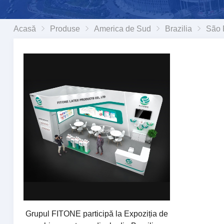
Acasă
Produse
America de Sud
Brazilia
São 
Grupul FITONE participă la Expoziția de