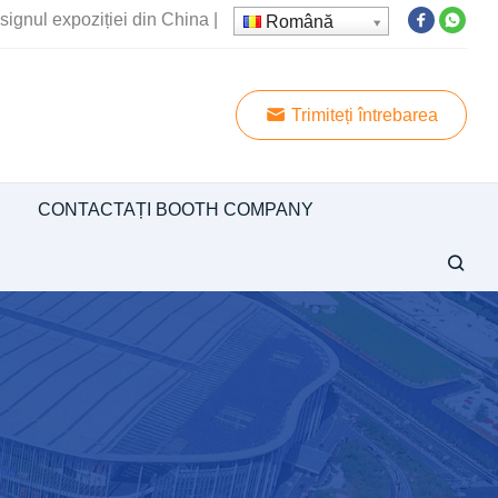
signul expoziției din China
|
Română
Trimiteți întrebarea
CONTACTAȚI BOOTH COMPANY