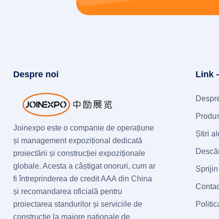
Despre noi
Link 
Despre
Produ
Joinexpo este o companie de operațiune
Știri 
și management expozițional dedicată
Descăr
proiectării și construcției expoziționale
globale. Acesta a câștigat onoruri, cum ar
Sprijin
fi întreprinderea de credit AAA din China
Contac
și recomandarea oficială pentru
proiectarea standurilor și serviciile de
Politic
construcție la majore naționale de