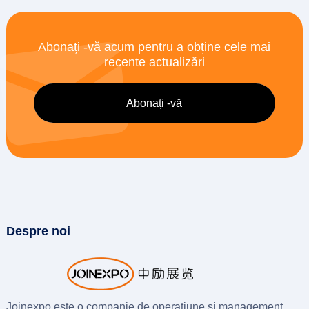
Abonați -vă acum pentru a obține cele mai
recente actualizări
Despre noi
Joinexpo este o companie de operațiune și management