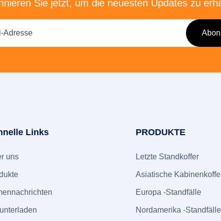
nieren Sie jetzt, um die neuesten Updates zu erh
hnelle Links
PRODUKTE
r uns
Letzte Standkoffer
dukte
Asiatische Kabinenkoffe
mennachrichten
Europa -Standfälle
unterladen
Nordamerika -Standfäll