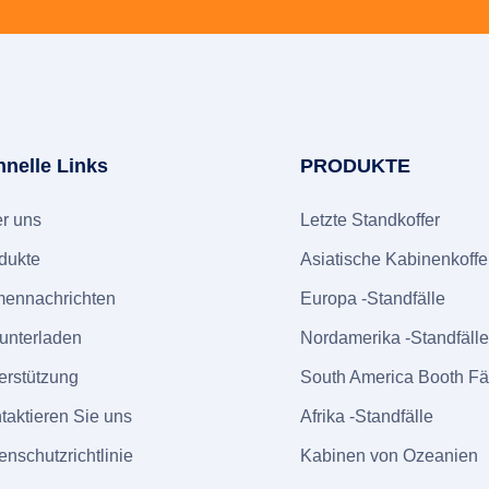
hnelle Links
PRODUKTE
r uns
Letzte Standkoffer
dukte
Asiatische Kabinenkoffe
mennachrichten
Europa -Standfälle
unterladen
Nordamerika -Standfäll
erstützung
South America Booth Fä
taktieren Sie uns
Afrika -Standfälle
enschutzrichtlinie
Kabinen von Ozeanien