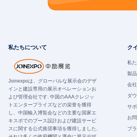
私たちについて
ク
私た
製品
Joinexpoは、グローバルな展示会のデザ
会社
インと建設専用の展示オペレーションお
ダウ
よび管理会社です. 中国のAAAクレジッ
トエンタープライズなどの栄誉を獲得
サポ
し、中国輸入博覧会などの主要な国家エ
お問
キスポでのブース設計および建設サービ
スに関する公式推奨事項を獲得しました.
プラ
それは多くの政府機関と運命に展示デザ