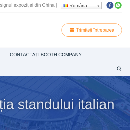
signul expoziției din China
|
Română
Trimiteți întrebarea
CONTACTAȚI BOOTH COMPANY
ia standului italian