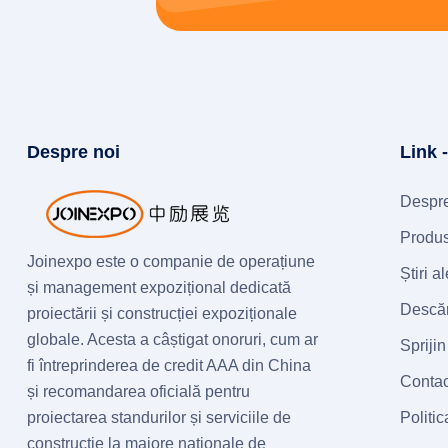
Despre noi
Link 
Despre
Produ
Joinexpo este o companie de operațiune
Știri 
și management expozițional dedicată
Descăr
proiectării și construcției expoziționale
globale. Acesta a câștigat onoruri, cum ar
Sprijin
fi întreprinderea de credit AAA din China
Contac
și recomandarea oficială pentru
proiectarea standurilor și serviciile de
Politic
construcție la majore naționale de