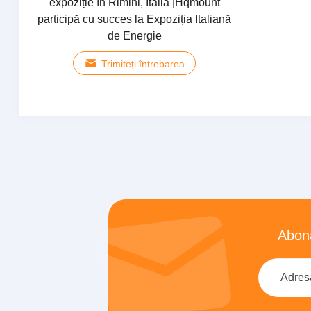
expoziție în Rimini, Italia |Hqmount
participă cu succes la Expoziția Italiană
de Energie
Trimiteți întrebarea
Abona