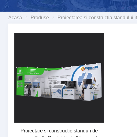
Acasă
Produse
Proiectarea și construcția standului i
Proiectare și construcție standuri de