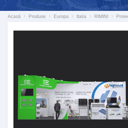
Acasă
Produse
Europa
Italia
RIMINI
Proiectare și construcție standuri de expoz