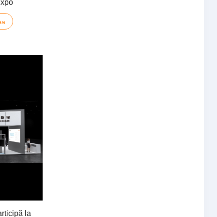
Expo
ea
ticipă la