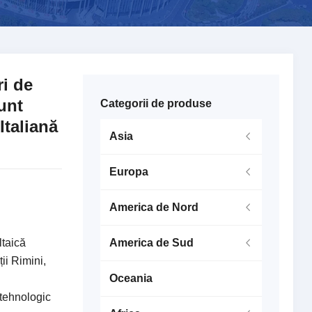
ri de
unt
Categorii de produse
Italiană
Asia
Europa
America de Nord
ltaică
America de Sud
ii Rimini,
Oceania
tehnologic