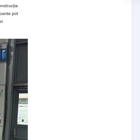
onstrucția
ipante pot
ei