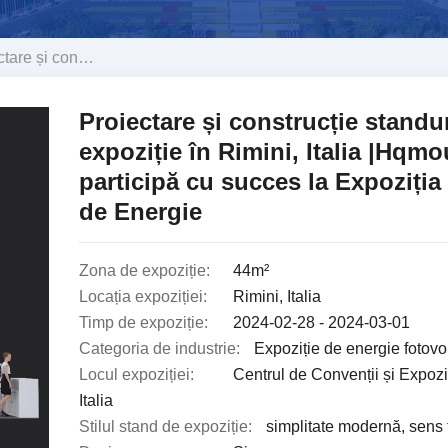
iție în Rimini, Italia |Hqmount participă cu succes la Expoziția Italiană de Energie
Proiectare și construcție standu
expoziție în Rimini, Italia |Hqmo
participă cu succes la Expoziția 
de Energie
Zona de expoziție:
44m²
Locația expoziției:
Rimini, Italia
Timp de expoziție:
2024-02-28 - 2024-03-01
Categoria de industrie:
Expoziție de energie fotovo
Locul expoziției:
Centrul de Convenții și Expoziț
Italia
Stilul stand de expoziție:
simplitate modernă, sens 