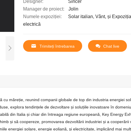
Designer:
Sincer
Manager de proiect:
Jolin
Numele expoziției:
Solar italian, Vânt, și Expoziți
electrică
Trimiteți întrebarea
Chat live
ă cu măreție, reunind companii globale de top din industria energiei sol
oduse, explora tendințele de dezvoltare și soluțiile inovatoare în domeniu
bilă din Italia și chiar din întreaga regiune europeană, Key Energy Exh
schimb și să coopereze, promovarea dezvoltării industriei și a cooperării 
le energiei solare, energie eoliană, și electricitate, implicând mai mul