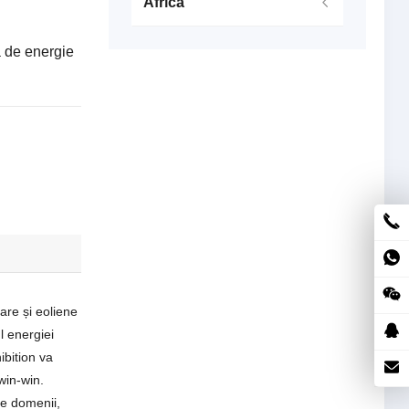
Africa
a de energie
are și eoliene
l energiei
ibition va
win-win.
te domenii,