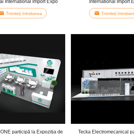
i International Import Expo
International Import 
Trimiteți întrebarea
Trimiteți întrebar
ONE participă la Expoziția de
Tecka Electromecanical par