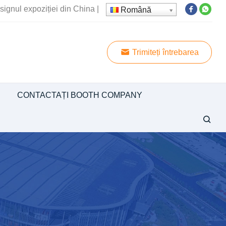
signul expoziției din China
|
Română
Trimiteți întrebarea
CONTACTAȚI BOOTH COMPANY