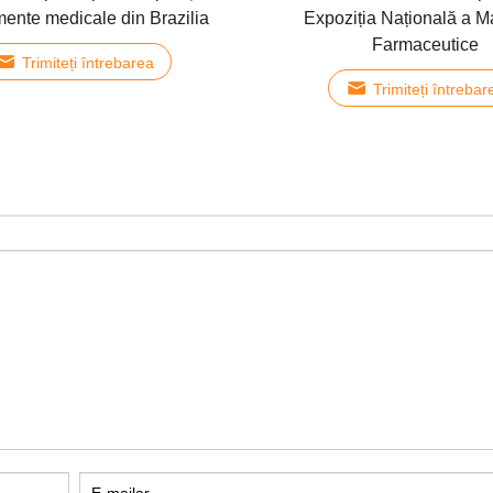
ente medicale din Brazilia
Expoziția Națională a Ma
Farmaceutice
Trimiteți întrebarea
Trimiteți întrebar