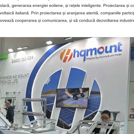
olară, generarea energiei eoliene, și rețele inteligente. Proiectarea și c
ovoltaică italiană. Prin proiectarea și aranjarea atentă, companiile partic
omovează cooperarea și comunicarea, și să conducă dezvoltarea industri